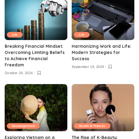
Life
Life
Breaking Financial Mindset:
Harmonizing Work and Life:
Overcoming Limiting Beliefs
Modern Strategies for
to Achieve Financial
Success
Freedom
September 18, 2024
October 24, 2024
Uncategorized
Health & Fitness
Exploring Vietnam on a
The Rise of K-Beauty: