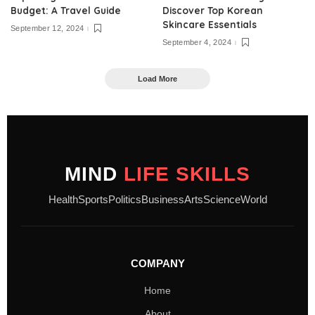
Budget: A Travel Guide
Discover Top Korean
Skincare Essentials
September 12, 2024
September 4, 2024
Load More
MIND
LIFE SKILLS
Health
Sports
Politics
Business
Arts
Science
World
COMPANY
Home
About