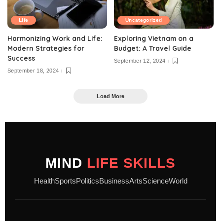
Life
Uncategorized
Harmonizing Work and Life:
Exploring Vietnam on a
Modern Strategies for
Budget: A Travel Guide
Success
September 12, 2024
September 18, 2024
Load More
MIND
LIFE SKILLS
Health
Sports
Politics
Business
Arts
Science
World